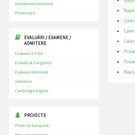
Rapor
Invatamant Gimnazial
Rapor
Promovare
Calen
Calen
EVALUĂRI / EXAMENE /
Calen
ADMITERE
Proie
Evaluare 0 2 4 6
Proie
Evaluări & Corigențe
Rapor
Evaluare Națională
Admitere
Cambridge English
PROIECTE
Proiecte Europene
Proiecte nationale