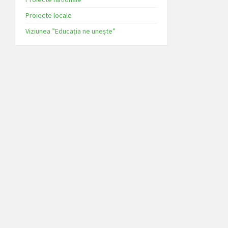
Proiecte locale
Viziunea ”Educația ne unește”