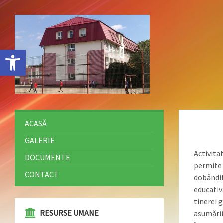
Deschide bara de unelte
ACASĂ
GALERIE
Activitat
DOCUMENTE
permite 
CONTACT
dobândit
educativ
tinerei g
⁠⁠⁠RESURSE UMANE
asumării 