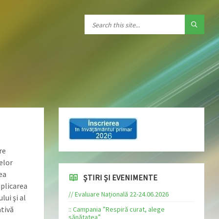
re
elor
ea
ȘTIRI ȘI EVENIMENTE
mplicarea
// Evaluare Națională 22-24.06.2026
lui şi al
ativă
:: Campania ”Respiră curat, alege
sănătatea”