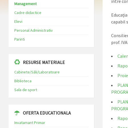
între co
Management
Cadre didactice
Educaţia 
Elevi
capabil 
Personal Administrativ
Consilier
Parinti
prof. IV
Calen
RESURSE MATERIALE
Rapor
Cabinete/Săli/Laboratoare
Proie
Biblioteca
PLAN
Sala de sport
PROGRAM
PLAN
PROGRAM
OFERTA EDUCATIONALA
Rapor
Invatamant Primar