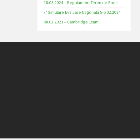
18.03.2024 – Regulament Teren de Sport
// Simulare Evaluare Națională 5-6.02.2024
08.01.2023 – Cambridge Exam