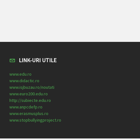
LINK-URI UTILE
www.edu.ro
www.didactic.ro
www.isjbuzau.ro/noutati
www.euro200.edu.ro
http://subiecte.edu.ro
www.anpcdefp.ro
www.erasmusplus.ro
www.stopbullyingproject.ro