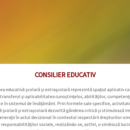
CONSILIER EDUCATIV
ea educativă şcolară şi extraşcolară reprezintă spaţiul aplicativ ca
transferul şi aplicabilitatea cunoştinţelor, abilităţilor, competenţ
e în sistemul de învăţământ. Prin formele sale specifice, activitat
ă şcolară şi extraşcolară dezvoltă gândirea critică şi stimulează i
eneraţii în actul decizional în contextul respectării drepturilor omu
responsabilităţilor sociale, realizându-se, astfel, o simbioză lucr