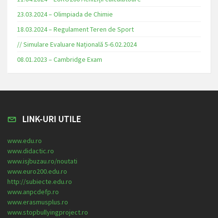
23.03.2024 – Olimpiada de Chimie
18.03.2024 – Regulament Teren de Sport
// Simulare Evaluare Națională 5-6.02.2024
08.01.2023 – Cambridge Exam
LINK-URI UTILE
www.edu.ro
www.didactic.ro
www.isjbuzau.ro/noutati
www.euro200.edu.ro
http://subiecte.edu.ro
www.anpcdefp.ro
www.erasmusplus.ro
www.stopbullyingproject.ro