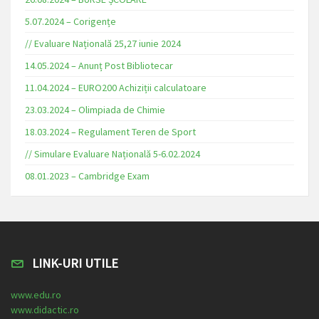
5.07.2024 – Corigențe
// Evaluare Națională 25,27 iunie 2024
14.05.2024 – Anunț Post Bibliotecar
11.04.2024 – EURO200 Achiziții calculatoare
23.03.2024 – Olimpiada de Chimie
18.03.2024 – Regulament Teren de Sport
// Simulare Evaluare Națională 5-6.02.2024
08.01.2023 – Cambridge Exam
LINK-URI UTILE
www.edu.ro
www.didactic.ro