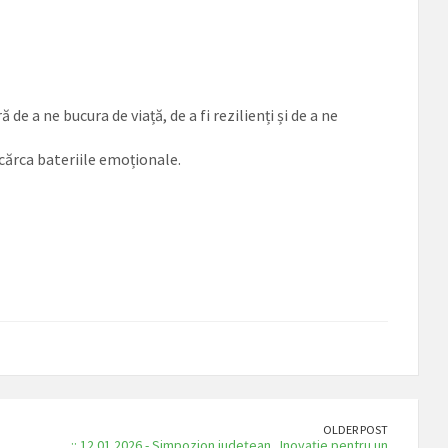
 a ne bucura de viață, de a fi rezilienți și de a ne
cărca bateriile emoționale.
OLDER POST
:: 12.01.2026 - Simpozion județean „Inovație pentru un