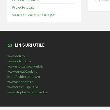
Proiecte locale
Viziunea ”Educația ne unește”
LINK-URI UTILE
www.edu.ro
www.didactic.ro
www.isjbuzau.ro/noutati
www.euro200.edu.ro
http://subiecte.edu.ro
www.anpcdefp.ro
www.erasmusplus.ro
www.stopbullyingproject.ro