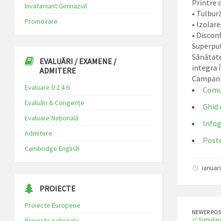
Printre 
Invatamant Gimnazial
•
Tulbur
Promovare
•
Izolare
•
Discon
Superput
Sănătatea
EVALUĂRI / EXAMENE /
integra 
ADMITERE
Campania
Evaluare 0 2 4 6
Comu
Evaluări & Corigențe
Ghid 
Evaluare Națională
Infog
Admitere
Poste
Cambridge English
ianuar
PROIECTE
Proiecte Europene
NEWER POS
// Simular
Proiecte nationale