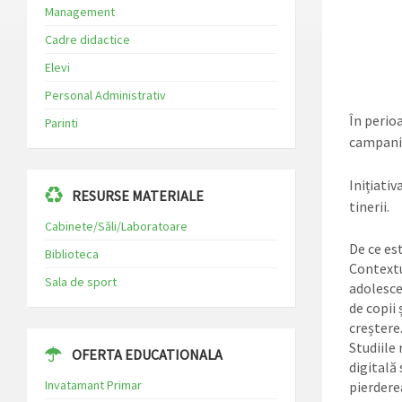
Management
Cadre didactice
Elevi
Personal Administrativ
În perio
Parinti
campani
Inițiati
RESURSE MATERIALE
tinerii.
Cabinete/Săli/Laboratoare
De ce es
Biblioteca
Contextu
Sala de sport
adolescen
de copii 
creștere
Studiile
OFERTA EDUCATIONALA
digitală
Invatamant Primar
pierderea