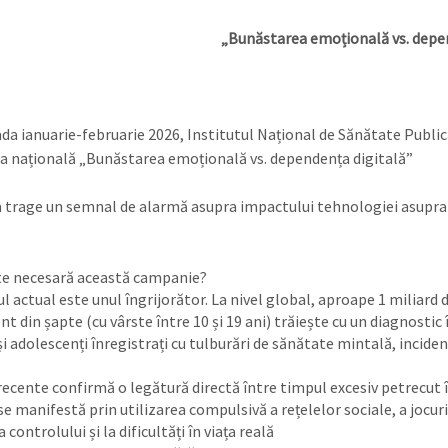
„Bunăstarea emoțională vs. depe
ada
ianuarie-februarie 2026
, Institutul Național de Sănătate Public
a națională
„Bunăstarea emoțională vs. dependența digitală”
va trage un semnal de alarmă asupra impactului tehnologiei asupra ec
te necesară această campanie?
l actual este unul îngrijorător. La nivel global, aproape
1 miliard
t din șapte (cu vârste între 10 și 19 ani) trăiește cu un diagnostic 
și adolescenți
înregistrați cu tulburări de sănătate mintală, incidenț
.
 recente confirmă o legătură directă între
timpul excesiv petrecut î
 se manifestă prin utilizarea compulsivă a rețelelor sociale, a jocu
 controlului și la dificultăți în viața reală