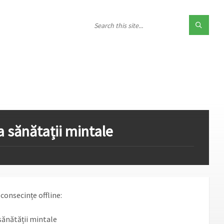
 sănătații mintale
 consecințe offline:
ănătății mintale