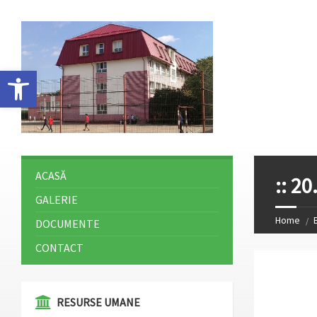
Deschide bara de unelte
ACASĂ
:: 2
GALERIE
Home
DOCUMENTE
CONTACT
⁠⁠⁠RESURSE UMANE