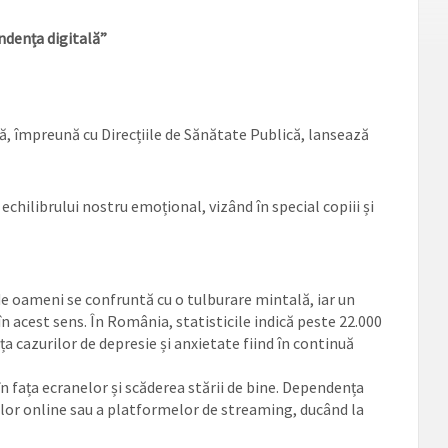
ndența digitală”
ă, împreună cu Direcțiile de Sănătate Publică, lansează
hilibrului nostru emoțional, vizând în special copiii și
 de oameni
se confruntă cu o tulburare mintală, iar un
în acest sens
. În România, statisticile indică peste
22.000
a cazurilor de depresie și anxietate fiind în continuă
n fața ecranelor
și scăderea stării de bine
. Dependența
rilor online sau a platformelor de streaming, ducând la