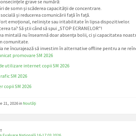
consecințele grave se numără:
ări de somn
și scăderea capacității de concentrare
.
 socială
și reducerea comunicării față în față
.
fort emoțional
, neliniște sau iritabilitate în lipsa dispozitivelor
.
erea ta? Să știi când să spui „STOP ECRANELOR”!
 mintală nu înseamnă doar absența bolii, ci și capacitatea noastră de
în comunitate
.
 ne încurajează să investim în
alternative offline
pentru a ne reîn
nicat promovare SM 2026
de utilizare internet copii SM 2026
rafic SM 2026
r copii SM 2026
ie 21, 2026 in
Noutăţi
T
e Evaluare Națională 16-17.03.2026