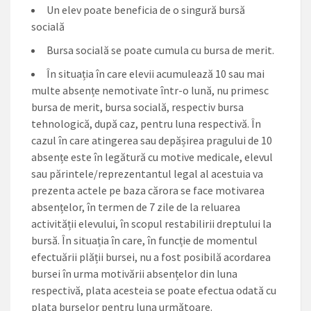
Un elev poate beneficia de o singură bursă
socială
Bursa socială se poate cumula cu bursa de merit.
În situația în care elevii acumulează 10 sau mai
multe absențe nemotivate într-o lună, nu primesc
bursa de merit, bursa socială, respectiv bursa
tehnologică, după caz, pentru luna respectivă. În
cazul în care atingerea sau depășirea pragului de 10
absențe este în legătură cu motive medicale, elevul
sau părintele/reprezentantul legal al acestuia va
prezenta actele pe baza cărora se face motivarea
absențelor, în termen de 7 zile de la reluarea
activității elevului, în scopul restabilirii dreptului la
bursă. În situația în care, în funcție de momentul
efectuării plății bursei, nu a fost posibilă acordarea
bursei în urma motivării absențelor din luna
respectivă, plata acesteia se poate efectua odată cu
plata burselor pentru luna următoare.