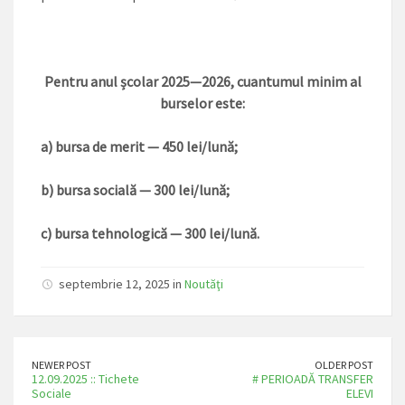
Pentru anul școlar 2025—2026, cuantumul minim al
burselor este:
a) bursa de merit — 450 lei/lună;
b)
bursa socială — 300 lei/lună;
c) bursa tehnologică — 300 lei/lună.
septembrie 12, 2025 in
Noutăţi
NEWER POST
OLDER POST
12.09.2025 :: Tichete
# PERIOADĂ TRANSFER
Sociale
ELEVI