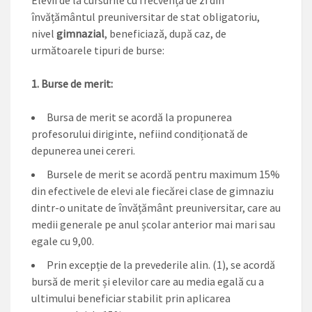
Elevii de la cursurile cu frecvență de zi din
învățământul preuniversitar de stat obligatoriu,
nivel
gimnazial
, beneficiază, după caz, de
următoarele tipuri de burse:
1. Burse de merit:
Bursa de merit se acordă la propunerea
profesorului diriginte, nefiind condiționată de
depunerea unei cereri.
Bursele de merit se acordă pentru maximum 15%
din efectivele de elevi ale fiecărei clase de gimnaziu
dintr-o unitate de învățământ preuniversitar, care au
medii generale pe anul școlar anterior mai mari sau
egale cu 9,00.
Prin excepție de la prevederile alin. (1), se acordă
bursă de merit și elevilor care au media egală cu a
ultimului beneficiar stabilit prin aplicarea