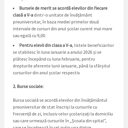
Bursele de merit se acordă elevilor din fiecare
clasă a V-a
dintr-o unitate de învățământ
preuniversitar, în baza mediei primelor două
intervale de cursuri din anul școlar curent mai mare
sau egală cu 9,00.
Pentru elevii din clasa a V-a
, listele beneficiarilor
se stabilesc în luna ianuarie a anului 2026 și se
plătesc începând cu luna februarie, pentru
drepturile aferente lunii ianuarie, până la sfârșitul
cursurilor din anul școlar respectiv.
2. Burse sociale:
Bursa socială se acordă elevilor din învățământul
preuniversitar de stat înscriși la cursurile cu
frecvență de zi, inclusiv celor școlarizați la domiciliu
sau care urmează cursurile în „Școala din spital”,
care se încadrează în cel puțin una dintre