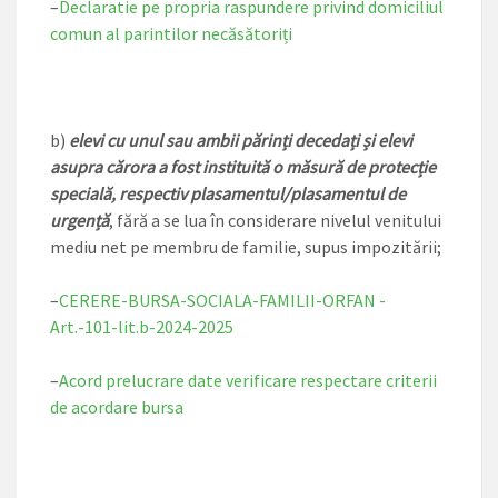
–
Declaratie pe propria raspundere privind domiciliul
comun al parintilor necăsătoriți
b)
elevi cu unul sau ambii părinți decedați și elevi
asupra cărora a fost instituită o măsură de protecție
specială, respectiv plasamentul/plasamentul de
urgență
, fără a se lua în considerare nivelul venitului
mediu net pe membru de familie, supus impozitării;
–
CERERE-BURSA-SOCIALA-FAMILII-ORFAN -
Art.-101-lit.b-2024-2025
–
Acord prelucrare date verificare respectare criterii
de acordare bursa