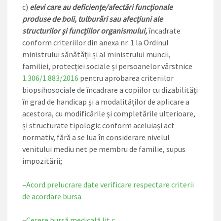
c)
elevi care au deficiențe/afectări funcționale
produse de boli, tulburări sau afecțiuni ale
structurilor și funcțiilor organismului,
încadrate
conform criteriilor din anexa nr. 1 la Ordinul
ministrului sănătății și al ministrului muncii,
familiei, protecției sociale și persoanelor vârstnice
1.306/1.883/2016
pentru aprobarea criteriilor
biopsihosociale de încadrare a copiilor cu dizabilități
în grad de handicap și a modalităților de aplicare a
acestora, cu modificările și completările ulterioare,
și structurate tipologic conform aceluiași act
normativ, fără a se lua în considerare nivelul
venitului mediu net pe membru de familie, supus
impozitării;
–
Acord prelucrare date verificare respectare criterii
de acordare bursa
–
Cerere bursă medicală lit c