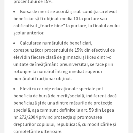
procentului de 15%.
Bursa de merit se acordă și sub condiția ca elevul
beneficiar să fi obținut media 10 la purtare sau
calificativul „foarte bine” la purtare, la finalul anului
școlar anterior.
Calcularea numărului de beneficiari,
corespunzător procentului de 15% din efectivul de
elevi din fiecare clasă de gimnaziu și liceu dintr-o
unitate de învățământ preuniversitar, se face prin
rotunjire la numărul întreg imediat superior
numărului fracționar obținut.
Elevii cu cerințe educaționale speciale pot
beneficia de bursă de merit/socială, indiferent dacă
beneficiază și de una dintre măsurile de protecție
specială, așa cum sunt definite la art. 59 din Legea
nr. 272/2004 privind protecția și promovarea
drepturilor copilului, republicată, cu modificările și
completările ulterioare.