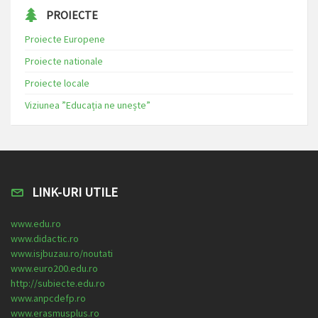
PROIECTE
Proiecte Europene
Proiecte nationale
Proiecte locale
Viziunea ”Educația ne unește”
LINK-URI UTILE
www.edu.ro
www.didactic.ro
www.isjbuzau.ro/noutati
www.euro200.edu.ro
http://subiecte.edu.ro
www.anpcdefp.ro
www.erasmusplus.ro